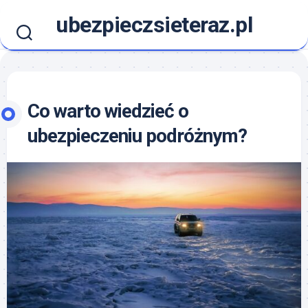
Skip
ubezpieczsieteraz.pl
to
content
Co warto wiedzieć o
ubezpieczeniu podróżnym?